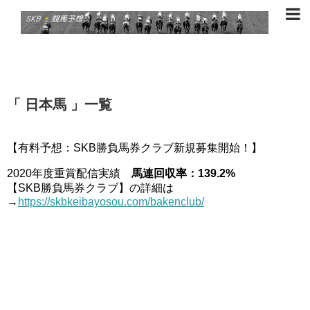
「 日本馬 」一覧
【有料予想：SKB勝負馬券クラブ新規募集開始！】
2020年度重賞配信実績
馬連回収率：139.2%
【SKB勝負馬券クラブ】の詳細は
→
https://skbkeibayosou.com/bakenclub/