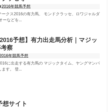
2016年競馬予想
ークス2016の有力馬、 モンドクラッセ、ロワジャルダ
ーなどを...
2016予想】有力出走馬分析｜マジッ
等考察
2016年競馬予想
016に出走する有力馬の マジックタイム、ヤングマンパ
す。 登...
予想サイト