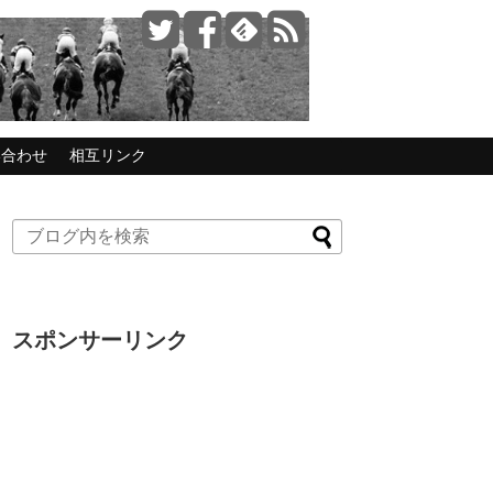
い合わせ
相互リンク
スポンサーリンク