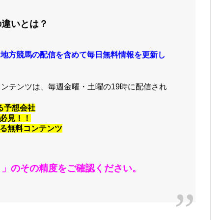
の違いとは？
！
地方競馬の配信を含めて毎日無料情報を更新し
コンテンツは、毎週金曜・土曜の19時に配信され
る予想会社
必見！！
る無料コンテンツ
ト」のその精度をご確認ください。