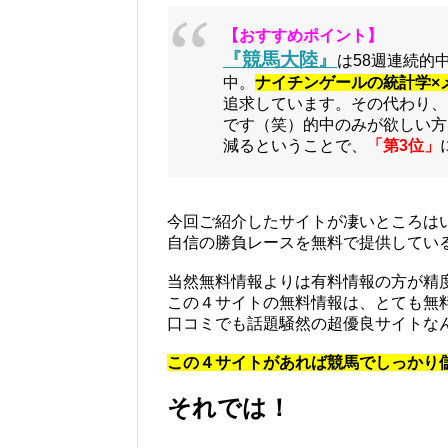
【おすすめポイント】
『競馬大陸』
は58週連続的
中。
ナイチンゲールの統計学×
追求しています。その代わり、
です（笑）的中のみが欲しい方
減るということで、
「第3位」
今回ご紹介したサイトが凄いところは
自信の勝負レースを無料で提供してい
当然無料情報よりは有料情報の方が精
この４サイトの無料情報は、とても無
口コミでも話題騒然の超優良サイトな
この４サイトがあれば競馬でしっかり
それでは！