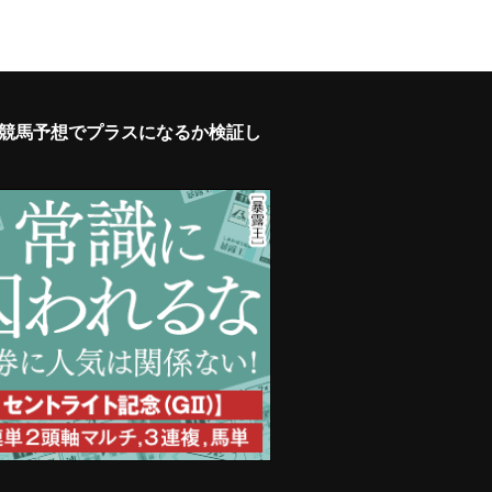
競馬予想でプラスになるか検証し