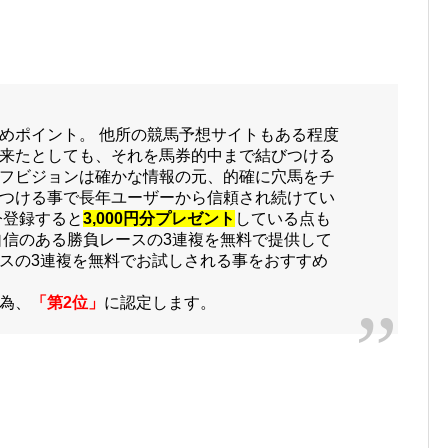
めポイント。 他所の競馬予想サイトもある程度
来たとしても、それを馬券的中まで結びつける
フビジョンは確かな情報の元、的確に穴馬をチ
つける事で長年ユーザーから信頼され続けてい
今登録すると
3,000円分プレゼント
している点も
自信のある勝負レースの3連複を無料で提供して
スの3連複を無料でお試しされる事をおすすめ
為、
「第2位」
に認定します。