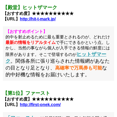
【殿堂】ヒットザマーク
【おすすめ度】★★★★★★★★★★
【URL】
http://hit-t-mark.jp/
【おすすめポイント】
的中を射止めるために最も重要とされるのが、どれだけ
最新の情報をリアルタイム
で手にできるかという点。し
かし、当然の事ながら個人が入手できる情報の鮮度には
ヒットザマー
限界があります。そこで登場するのが
ク
。関係各所に張り巡らされた情報網があなた
の目となり足となり、
な
高確率で万馬券も可能
的中好機な情報をお届けいたします。
【第1位】ファースト
【おすすめ度】★★★★★★★★★★
【URL】
http://first-onek.com/