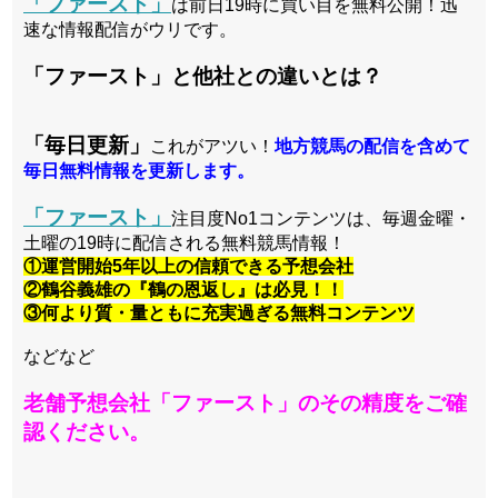
「ファースト」
は前日19時に買い目を無料公開！迅
速な情報配信がウリです。
「ファースト」と他社との違いとは？
「毎日更新」
これがアツい！
地方競馬の配信を含めて
毎日無料情報を更新します。
「ファースト」
注目度No1コンテンツは、毎週金曜・
土曜の19時に配信される無料競馬情報！
①運営開始5年以上の信頼できる予想会社
②鶴谷義雄の『鶴の恩返し』は必見！！
③何より質・量ともに充実過ぎる無料コンテンツ
などなど
老舗予想会社「ファースト」のその精度をご確
認ください。