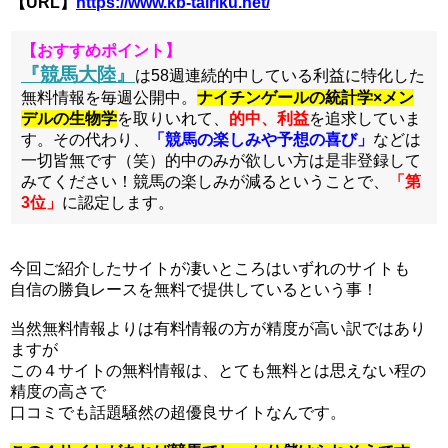
【URL】
https://www.kb-tairiku.net/
【おすすめポイント】
『競馬大陸』
は58週連続的中している利益に特化した
無料情報を毎週公開中。
ナイチンゲールの統計学×メン
デルの生物学
を取りいれて、
的中、利益
を追求していま
す。その代わり、
「競馬の楽しみや予想の喜び」
などは
一切皆無です（笑）的中のみが欲しい方は是非登録して
みてください！競馬の楽しみが減るということで、
「第
3位」
に認定します。
今回ご紹介したサイトが凄いところはいずれのサイトも
自信の勝負レースを無料で提供しているという事！
当然無料情報よりは有料情報の方が精度が高い訳ではあり
ますが
この４サイトの無料情報は、とても無料とは思えない程の
精度の高さで
口コミでも話題騒然の超優良サイトなんです。