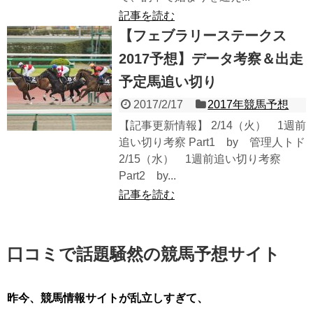
記事を読む
【フェブラリーステークス
2017予想】データ考察＆出走
予定馬追い切り
2017/2/17
2017年競馬予想
【記事更新情報】 2/14（火） 1週前
追い切り考察 Part1 by 管理人トド
2/15（水） 1週前追い切り考察
Part2 by...
記事を読む
口コミで話題騒然の競馬予想サイト
昨今、競馬情報サイトが乱立しすぎて、