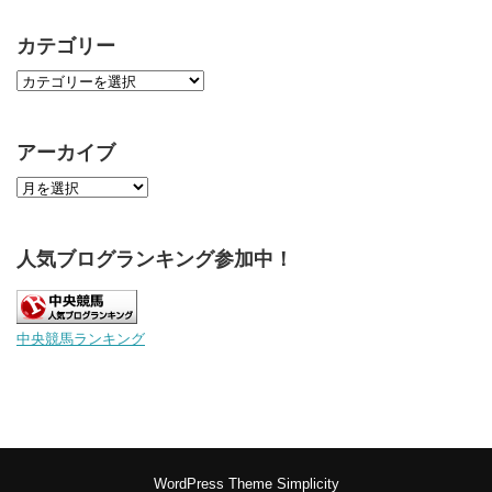
カテゴリー
アーカイブ
人気ブログランキング参加中！
中央競馬ランキング
WordPress Theme
Simplicity