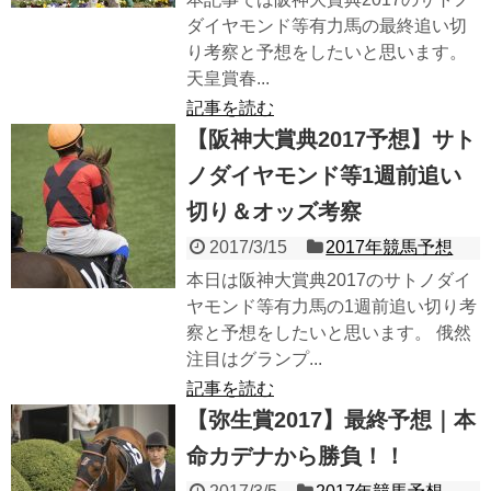
ダイヤモンド等有力馬の最終追い切
り考察と予想をしたいと思います。
天皇賞春...
記事を読む
【阪神大賞典2017予想】サト
ノダイヤモンド等1週前追い
切り＆オッズ考察
2017/3/15
2017年競馬予想
本日は阪神大賞典2017のサトノダイ
ヤモンド等有力馬の1週前追い切り考
察と予想をしたいと思います。 俄然
注目はグランプ...
記事を読む
【弥生賞2017】最終予想｜本
命カデナから勝負！！