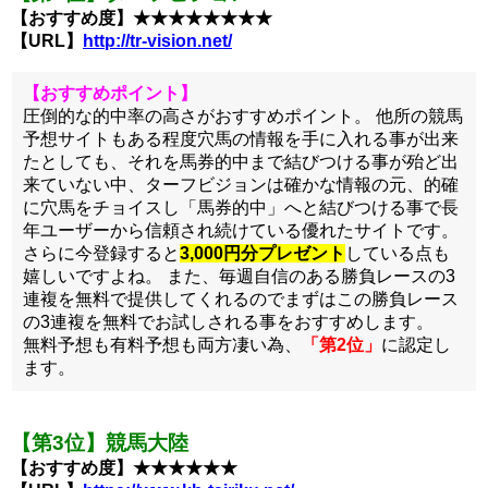
【おすすめ度】★★★★★★★★
【URL】
http://tr-vision.net/
【おすすめポイント】
圧倒的な的中率の高さがおすすめポイント。 他所の競馬
予想サイトもある程度穴馬の情報を手に入れる事が出来
たとしても、それを馬券的中まで結びつける事が殆ど出
来ていない中、ターフビジョンは確かな情報の元、的確
に穴馬をチョイスし「馬券的中」へと結びつける事で長
年ユーザーから信頼され続けている優れたサイトです。
さらに今登録すると
3,000円分プレゼント
している点も
嬉しいですよね。 また、毎週自信のある勝負レースの3
連複を無料で提供してくれるのでまずはこの勝負レース
の3連複を無料でお試しされる事をおすすめします。
無料予想も有料予想も両方凄い為、
「第2位」
に認定し
ます。
【第3位】競馬大陸
【おすすめ度】★★★★★★